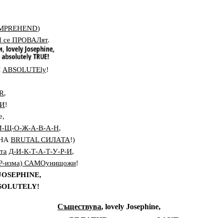
MPREHEND
)
 се ПРОВАЛят
.
!
ABSOLUTEly
!
R
,
КИ
!
e,
И-Щ-О-Ж-А-В-А-Н
,
НА
BRUTAL
СИЛАТА
!
)
та
Д
-
И
-
К
-
Т
-
А
-
Т
-
У
-
Р
-
И
,
Р-изма)
САМОунищожи
!
JOSEPHINE,
BSOLUTELY!
Съществува
, lovely Josephine,