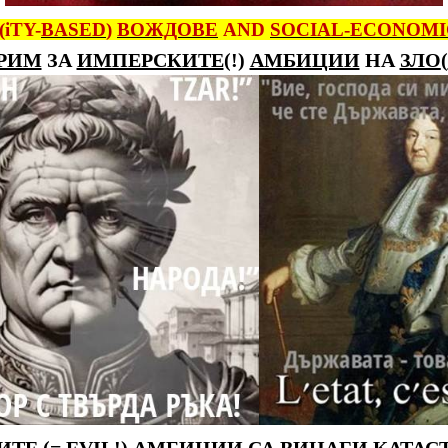
(iTY-
BASED
)
ВОЖДОВЕ
AND
SOCIAL-ECONOM
РИМ
ЗА
ИМПЕРСКИТЕ
(!)
АМБИЦИИ
НА
ЗЛО
(