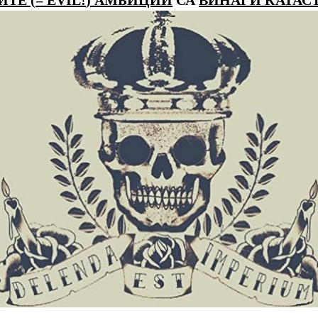
ИТЕ
(
=
EVIL!
) АМБИЦИИ
СА
ВИНАГИ
КАТАС