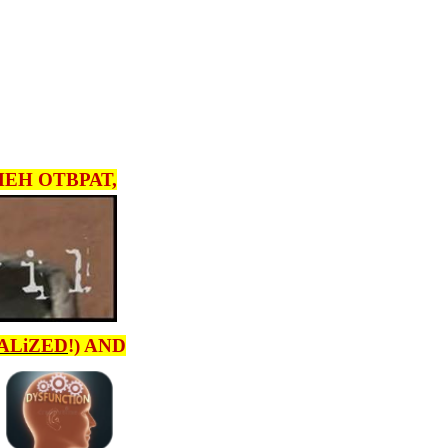
ЕН ОТВРАТ,
ALiZED
!) AND