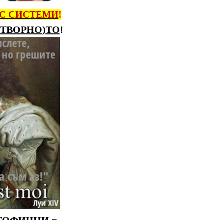
IC СИСТЕМИ
!
ТВОРНО
)
ТО
!