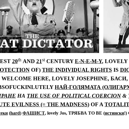
th
st
EST
20
AND
21
CENTURY
E-N-E-M-Y
, LOVELY
ROTECTION
OF)
THE INDIVIDUAL RIGHTS
IS
DI
WELCOME
HERE, LOVELY JOSEPHINE,
БАСИ,
ABSOFUCKINLUTELY
НАЙ-ГОЛЯМАТА (ОЛИГАР
ИРАНЕ
НА
THE USE OF POLITICAL COERCION
&
UTE EVILNESS (= THE MADNESS
) OF A
TOTALI
секи
(
hard
)
ФАШИСТ
,
lovely Jos,
ТРЯБВА
TO BE (
истински
!
)