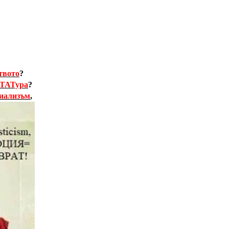
вото
?
ТАТура
?
иализъм
,