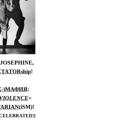
 JOSEPHINE,
CTATORship
!
Х-)МАФИЯ
:
VIOLENCE
=
TARIAN
(iSM)!
CELEBRATED!]