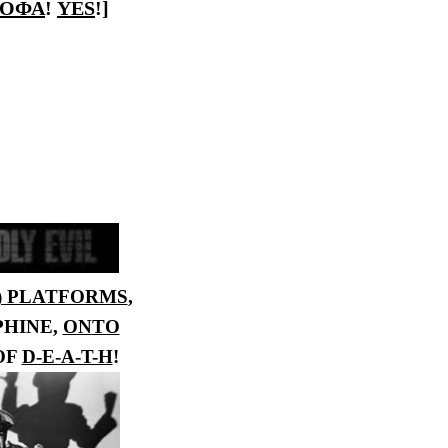
РОФА
!
YES
!]
) PLATFORMS
,
PHINE,
ON
ТО
OF
D-E-A-T-H
!