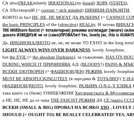
СА
abso
FREAK
inlutely
IRRATIONAL
(ity-
based
)
ХОРА
(
STATES
),
СА ЗЛ(отворн)И (=
corrupt = sick minded
)
ЦИНИЦИ-ПАРАЗИТИ
,
КОИТО in fact
НЕ, НЕ, НЕ МОГАТ ДА РАЗБЕРАТ
(=
CANNOT CO
the basic PRINCIPLES
of the (
objective
)
REALity
. И затова
ВИНАГИ
Да
,
ИРАЦИОНАЛНОТО
не, не, не може
TO EXIST in the long term
LIGHT ALWAYS WINS OVER DARKNESS
, lovely Josephine,
but
the EVIL
(=
the absolute Darkness
),
за съжаление,
HAS ITS HOU
DURING WHICH IT
ПРИЧИНЯВА
АД
: (
BLOODY
!)
PAINS & МЪ
ВСЕКИ ЗЛОТВОРЕН
(=
ФАШИЗОИДЕН
)
РЕЖИМ
,
lovely Josephin
MUST BE ABSOFUCKINLUTELY
(в зародиш
&
ТОТАЛНО
!)
У-Н-
(
ФАШИЗОИДНОТО
, lovely Josephine,
РАЗБИРА
O-N-L-Y
ЕЗИКА
така както са
(били) УНИЩОЖЕНИ
Хитлеристката
&
Мусолинска
а НЕ, НЕ, НЕ да се чака
THE FASCIST
РЕЖИМ
ДА
СЕ (както ССС
ВСЕКИ (SMALL & BIG) ПРОВАЛ НА ВСЯКО
ЗЛО
, LOVELY 
SHOULD (= OUGHT TO) BE REALLY CELEBRATED! YES, A