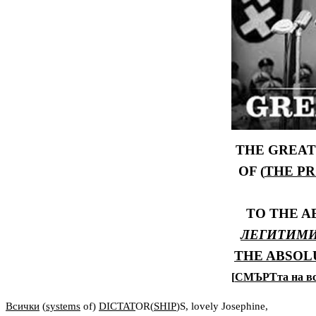
THE GREAT
OF
(
THE P
TO THE 
ЛЕГИТИМ
THE ABSOL
[
СМЪРТта на в
Всички
(
systems
of)
DICTAT
OR(
SHIP
)S, lovely Josephine,