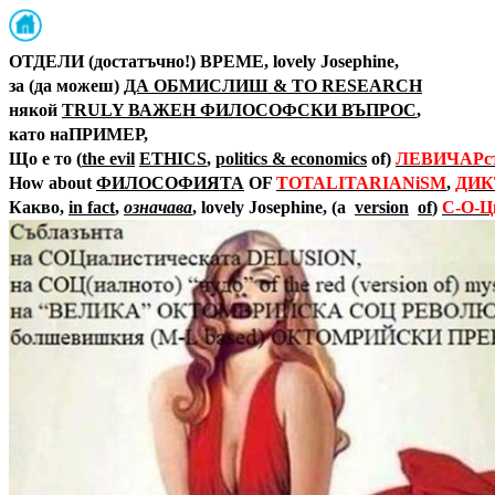
ОТДЕЛИ (достатъчно!) ВРЕМЕ,
lovely Josephine,
за
(да можеш)
ДА ОБМИСЛИШ
& TO RESEARCH
някой
TRULY ВАЖЕН ФИЛОСОФСКИ ВЪПРОС
,
като наПРИМЕР,
Що е то
(
the evil
ETHICS
,
politics & economics
of)
ЛЕВИЧАРст
How about
ФИЛОСОФИЯТА
OF
TOTALITARIANiSM
,
ДИК
Какво
,
in fact
,
означава
, lovely Josephine,
(
a
version
of
)
С-О-Ц