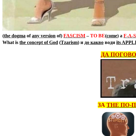
(
the dogma
of
any version
of)
FASCISM
–
TO BE
(
come
) a
F-A-S
What is
the concept of God
(
Tzarism
)
и
до какво
води
its APP
ДА ПОГОВО
ЗА
THE
ПО-П